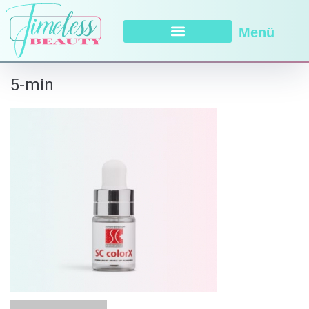
Menü
5-min