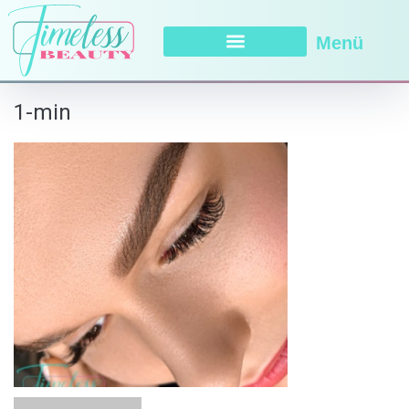
Menü
1-min