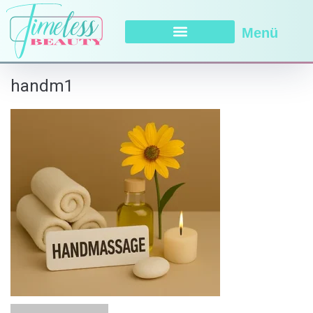
Menü
handm1