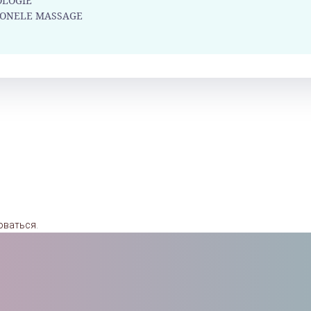
LOGIE
IONELE MASSAGE
оваться
.