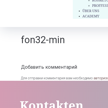
KOSMETO
PROFFES
ÜBER UNS
ACADEMY
fon32-min
Добавить комментарий
Для отправки комментария вам необходимо
авториз
Kontakten