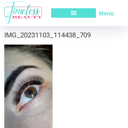
Menü
IMG_20231103_114438_709