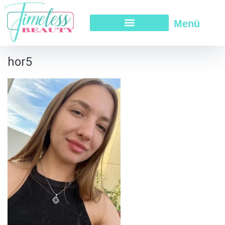
Menü
hor5