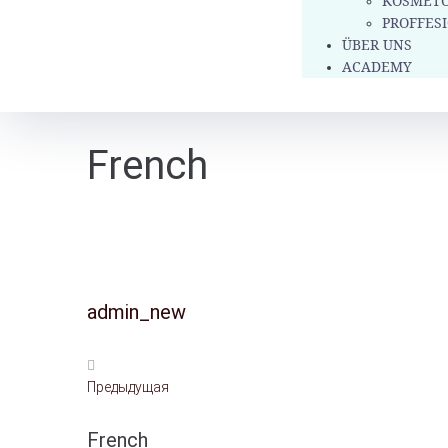
KOSMETO
PROFFES
ÜBER UNS
ACADEMY
French
admin_new
Предыдущая
French