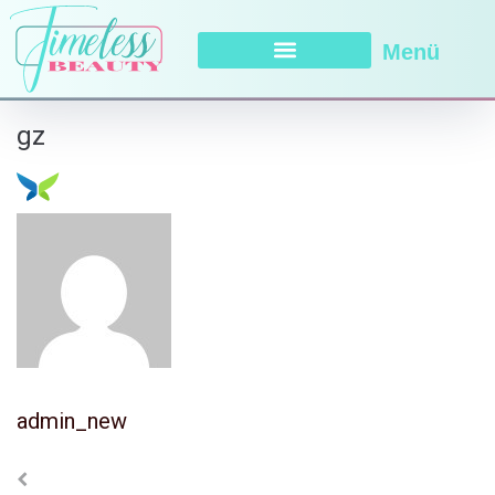
Menü
gz
admin_new