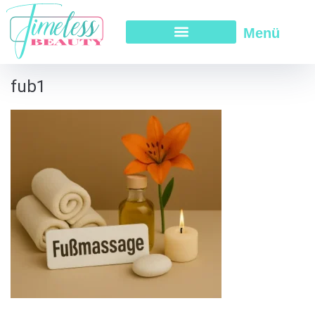
Menü
fub1