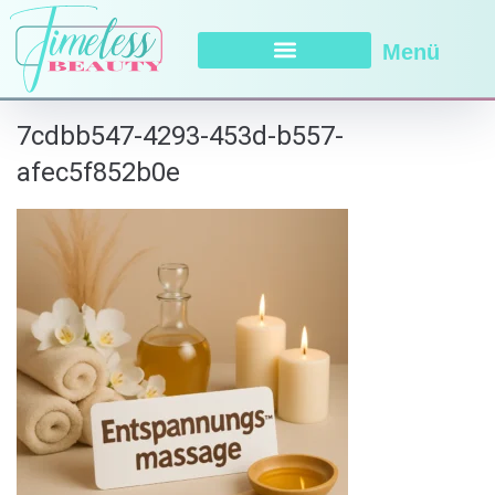
Menü
7cdbb547-4293-453d-b557-
afec5f852b0e