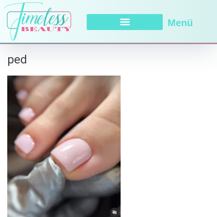
Menü
ped