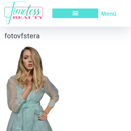
Menü
fotovfstera