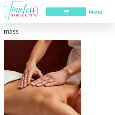
Menü
mass