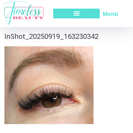
Menü
InShot_20250919_163230342